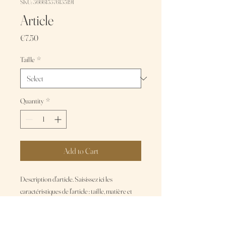
SKU: 366615376135191
Article
Price
€7.50
Taille
*
Quantity
*
Add to Cart
Description d'article. Saisissez ici les 
caractéristiques de l'article : taille, matière et 
autres informations utiles.