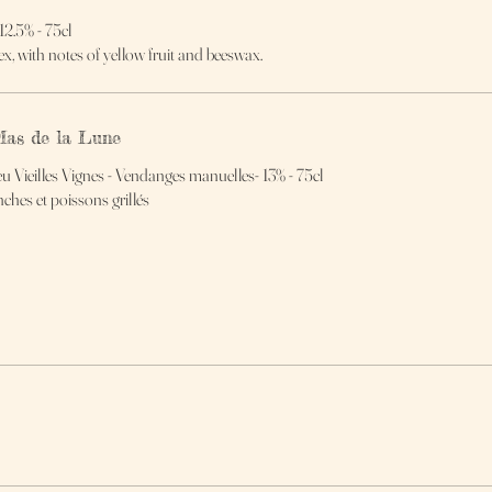
12.5% - 75cl
, with notes of yellow fruit and beeswax.
Mas de la Lune
 Vieilles Vignes - Vendanges manuelles- 13% - 75cl
ches et poissons grillés