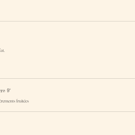
at.
re 9°
èrements fruitées