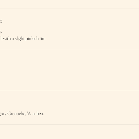
t
% -
with a slight pinkish tint.
gray Grenache, Macabeu.