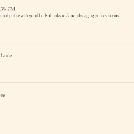
5% -75cl
ctured palate with good body thanks to 3 months' aging on lees in vats.
 Lune
ces