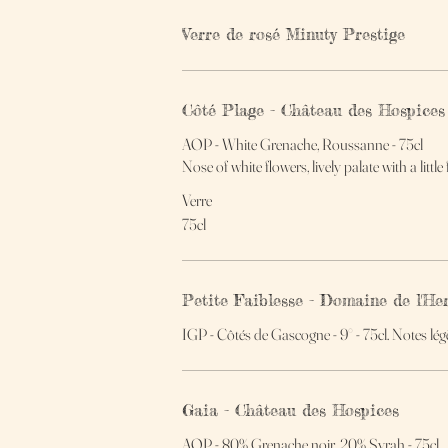
Verre de rosé Minuty Prestige
Côté Plage - Château des Hospices
AOP - White Grenache, Roussanne - 75cl
Nose of white flowers, lively palate with a little f
Verre
75cl
Petite Faiblesse - Domaine de l'Her
IGP - Côtés de Gascogne - 9° - 75cl. Notes lég
Gaia - Château des Hospices
AOP - 80% Grenache noir, 20% Syrah - 75cl