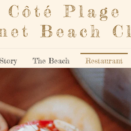
Côté Plage
net Beach C
Story
The Beach
Restaurant