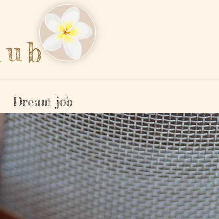
lub
Dream job