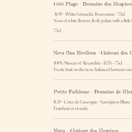
Côté Plage - Domaine des Hospice
AOP - White Grenache, Roussanne - 75cl
Nose of white flowers, lively palate with a little f
75cl
Nova Ona Moelleux - Château des 
100% Muscat of Alexandria - 11.5% - 75cl
Exotic fruit on the nose, balanced between swe
Petite Faiblesse - Domaine de l'Her
IGP - Côtes de Gascogne - Sauvignon Blanc - 
Fraîcheur et vivacité.
Maya - Château des Hospices