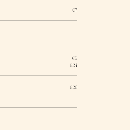
€7
€5
€24
€26