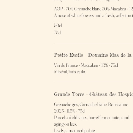
AOP - 70% Grenache blanc 30% Macabeu - 12.
A nose of white flowers and a fresh, well-stru
50cl
75cl
Petite Etoile - Domaine Mas de la
Vin de France - Maccabeu - 12% - 75cl
Minéral, frais et fin.
Grande Terre - Château des Hospi
Grenache gris, Grenache blanc, Roussanne
2023 - 11.5% - 75cl
Parcels of old vines, barrel fermentation and
aging on lees.
Lively, structured palate.