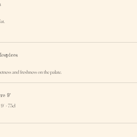
s
at.
Hospices
etness and freshness on the palate.
re 9°
9° - 75cl