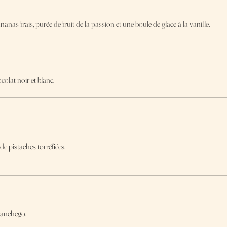
nanas frais, purée de fruit de la passion et une boule de glace à la vanille.
olat noir et blanc.
de pistaches torréfiées.
manchego.