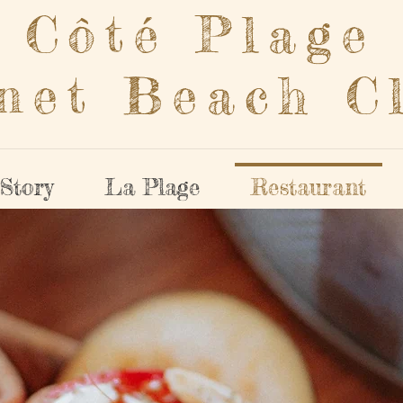
Côté Plage
net Beach C
Story
La Plage
Restaurant