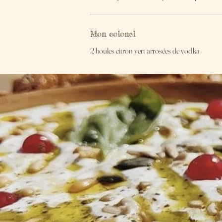
Mon colonel
2 boules citron vert arrosées de vodka