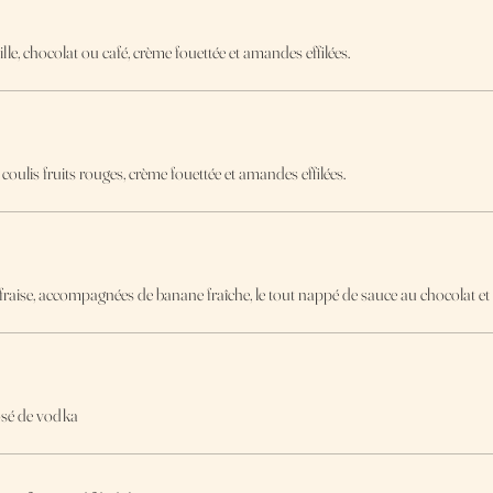
lle, chocolat ou café, crème fouettée et amandes effilées.
e, coulis fruits rouges, crème fouettée et amandes effilées.
la fraise, accompagnées de banane fraîche, le tout nappé de sauce au chocolat et 
rosé de vodka