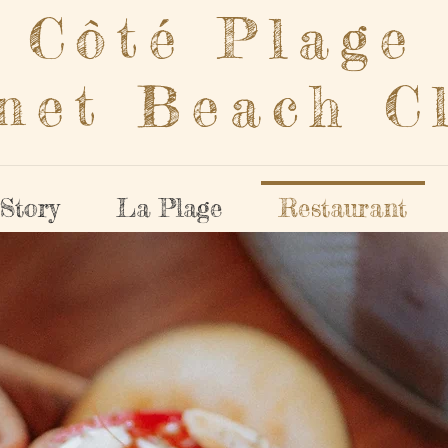
Côté Plage
net Beach C
Story
La Plage
Restaurant